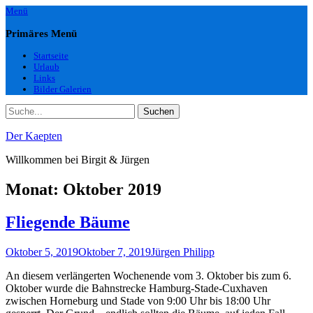
Zum
Menü
Inhalt
springen
Primäres Menü
Startseite
Urlaub
Links
Bilder Galerien
Suchen
Suchen
nach:
Der Kaepten
Willkommen bei Birgit & Jürgen
Monat:
Oktober 2019
Fliegende Bäume
Posted
Autor
Oktober 5, 2019
Oktober 7, 2019
Jürgen Philipp
on
An diesem verlängerten Wochenende vom 3. Oktober bis zum 6.
Oktober wurde die Bahnstrecke Hamburg-Stade-Cuxhaven
zwischen Horneburg und Stade von 9:00 Uhr bis 18:00 Uhr