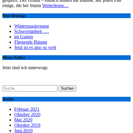
gesperrt. Der Grund – endlich sollten die Bäume, auf jeden Fall
einige, die bei Sturm
Weiterlesen…
Neue Beiträge
Winterspaziergang
Schwerstarbeit ….
im Garten
Fliegende Bäume
Jetzt ist es also so weit
Meine Zähler
Jetzt sind wir unterwegs
Suchen
nach:
Archiv
Februar 2021
Oktober 2020
Mai 2020
Oktober 2019
Juni 2019